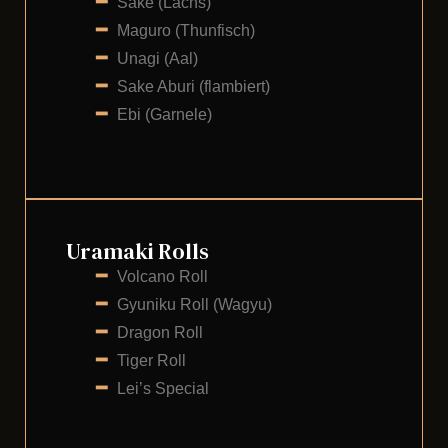
━
Sake (Lachs)
━
Maguro (Thunfisch)
━
Unagi (Aal)
━
Sake Aburi (flambiert)
━
Ebi (Garnele)
Uramaki Rolls
━
Volcano Roll
━
Gyuniku Roll (Wagyu)
━
Dragon Roll
━
Tiger Roll
━
Lei’s Special