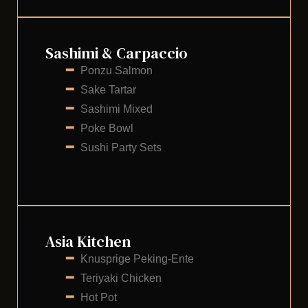
Sashimi & Carpaccio
━
Ponzu Salmon
━
Sake Tartar
━
Sashimi Mixed
━
Poke Bowl
━
Sushi Party Sets
Asia Kitchen
━
Knusprige Peking-Ente
━
Teriyaki Chicken
━
Hot Pot